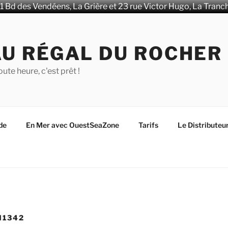
1 Bd des Vendéens, La Grière et 23 rue Victor Hugo, La Tranc
AU RÉGAL DU ROCHER
oute heure, c'est prêt !
de
En Mer avec OuestSeaZone
Tarifs
Le Distributeu
N1342