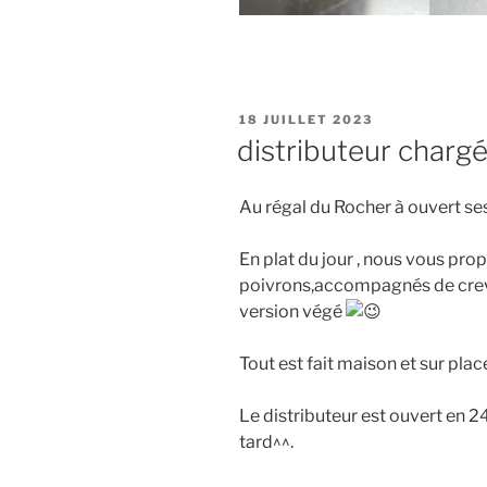
PUBLIÉ
18 JUILLET 2023
LE
distributeur charg
Au régal du Rocher à ouvert se
En plat du jour , nous vous pro
poivrons,accompagnés de crev
version végé
Tout est fait maison et sur plac
Le distributeur est ouvert en 2
tard^^.