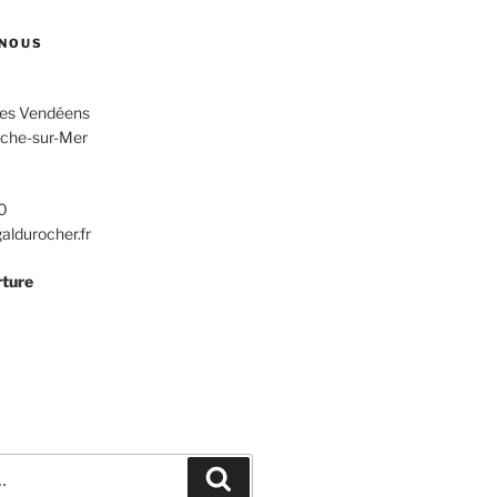
NOUS
des Vendéens
che-sur-Mer
0
ldurocher.fr
rture
Recherche