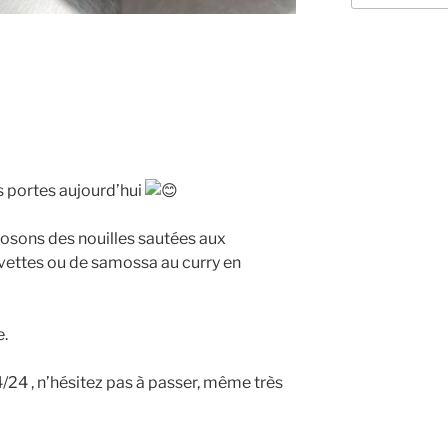
:
é
s portes aujourd’hui
posons des nouilles sautées aux
ettes ou de samossa au curry en
e.
4/24 , n’hésitez pas à passer, même très