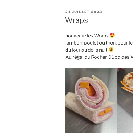
PUBLIÉ
24 JUILLET 2023
LE
Wraps
nouveau : les Wraps
jambon, poulet ou thon, pour le
du jour ou de la nuit
Au régal du Rocher, 91 bd des 