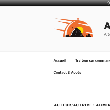
9
Aller
au
contenu
principal
A t
Accueil
Traiteur sur comman
Contact & Accès
AUTEUR/AUTRICE :
ADMI