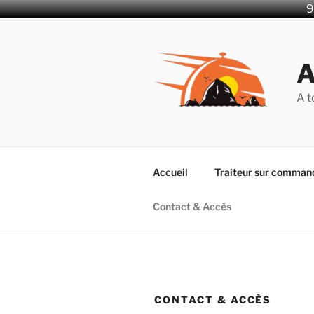
9
Aller
au
contenu
principal
A t
Accueil
Traiteur sur comman
Contact & Accès
CONTACT & ACCÈS