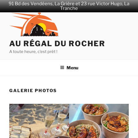
91 Bd des Vendéens, La Grière et 23 rue Victor Hugo, La
Tranche
Aller
au
contenu
principal
AU RÉGAL DU ROCHER
A toute heure, c'est prêt !
Menu
GALERIE PHOTOS