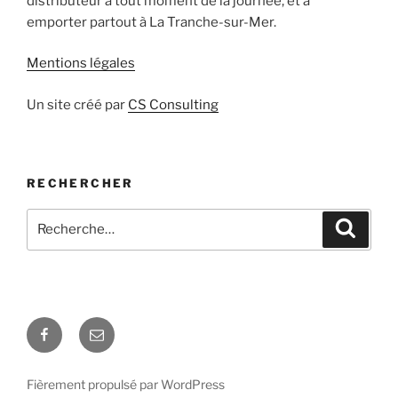
distributeur à tout moment de la journée, et à
emporter partout à La Tranche-sur-Mer.
Mentions légales
Un site créé par
CS Consulting
RECHERCHER
Recherche
Recher
pour
:
Facebook
Mail
Fièrement propulsé par WordPress