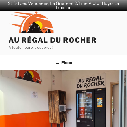
91 Bd des Vendéens, La Grière et 23 rue Victor Hugo, La
Tranche
Aller
au
contenu
principal
AU RÉGAL DU ROCHER
A toute heure, c'est prêt !
Menu