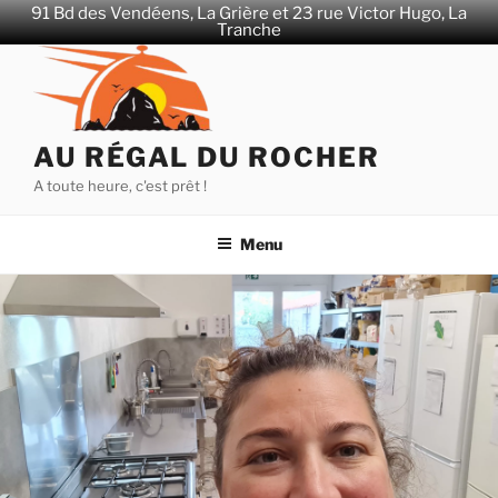
91 Bd des Vendéens, La Grière et 23 rue Victor Hugo, La
Tranche
Aller
au
contenu
principal
AU RÉGAL DU ROCHER
A toute heure, c'est prêt !
Menu